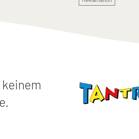
n keinem
e.